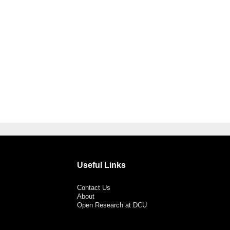
Useful Links
Contact Us
About
Open Research at DCU