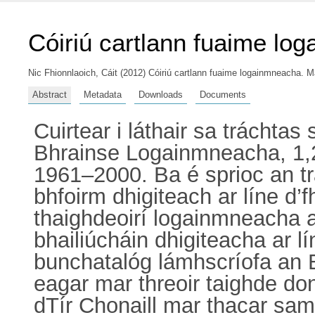
Cóiriú cartlann fuaime lo
Nic Fhionnlaoich, Cáit
(2012) Cóiriú cartlann fuaime logainmneacha. Mas
Abstract
Metadata
Downloads
Documents
Cuirtear i láthair sa tráchta
Bhrainse Logainmneacha, 1,20
1961–2000. Ba é sprioc an tr
bhfoirm dhigiteach ar líne 
thaighdeoirí logainmneacha a
bhailiúcháin dhigiteacha ar 
bunchatalóg lámhscríofa an 
eagar mar threoir taighde do
dTír Chonaill mar thacar sa