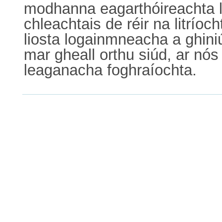
modhanna eagarthóireachta l
chleachtais de réir na litrío
liosta logainmneacha a ghiniú
mar gheall orthu siúd, ar nó
leaganacha foghraíochta.